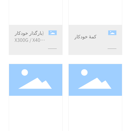
بارگذار خودکار)
کمۀ خودکار
X300G / X400G
(