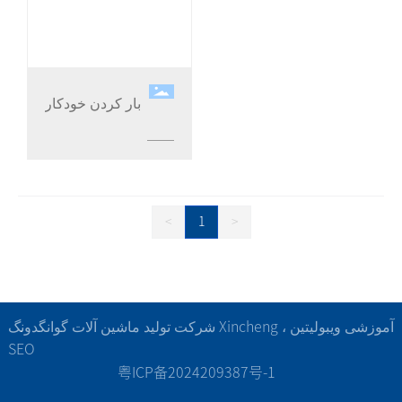
بار کردن خودکار
<
1
>
شرکت تولید ماشین آلات گوانگدونگ Xincheng ، آموزشی ویبولیتین
SEO
粤ICP备2024209387号-1