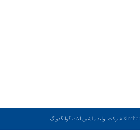
محصولا
درباره ما
خط تولید فیلم
معرفی شرکت
خط تولید فیلم CPP/CPE
فرایند توسعه
خط تولید فیلم بابل
فرهنگ تجاری
برگردانده ها
گواهی وضعیت شرایط
گرنویس
ساختار سازمانی
غیره
سبک گروهی