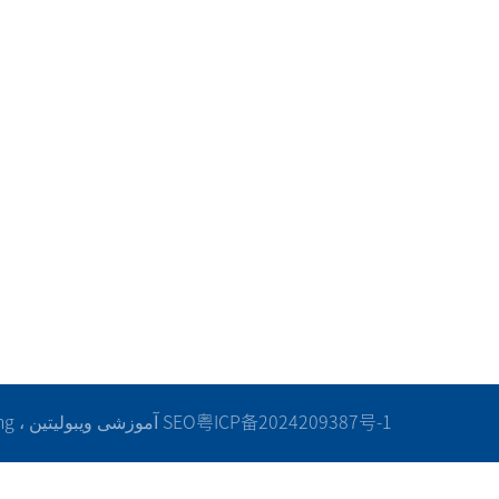
مدیریت کیفیت
مورد مشترک
تجهیزات تولید
پرونده خط تولید
کیفیت پس از فروشه
گسترش بازنشده
مرکز بارگیری
وضعیت اضافی
粤ICP备2024209387号-1
SEO
شرکت تولید ماشین آلات گوانگدونگ Xincheng ، آموزشی ویبولیتین