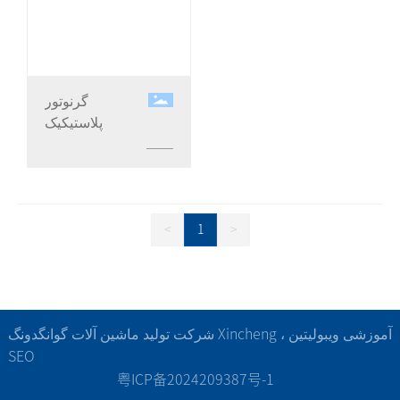
گرنوتور
پلاستیکیک
<
1
>
شرکت تولید ماشین آلات گوانگدونگ Xincheng ، آموزشی ویبولیتین
SEO
粤ICP备2024209387号-1