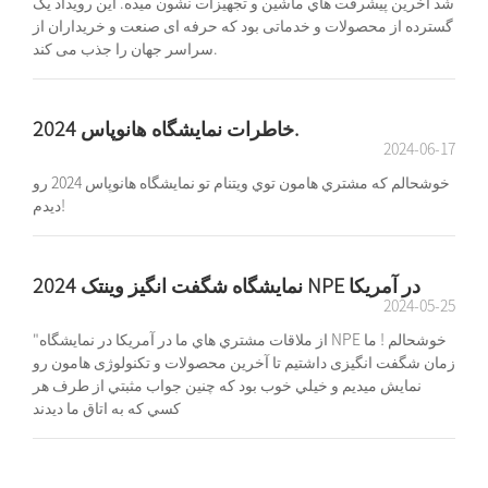
شد آخرين پيشرفت هاي ماشين و تجهيزات نشون ميده. این رویداد یک
گسترده از محصولات و خدماتی بود که حرفه ای صنعت و خریداران از
سراسر جهان را جذب می کند.
خاطرات نمایشگاه هانوپاس 2024.
2024-06-17
خوشحالم که مشتري هامون توي ويتنام تو نمايشگاه هانوپاس 2024 رو
ديدم!
نمايشگاه شگفت انگيز وينتک 2024 NPE در آمريکا
2024-05-25
"از ملاقات مشتري هاي ما در آمريکا در نمايشگاه NPE خوشحالم ! ما
زمان شگفت انگیزی داشتیم تا آخرین محصولات و تکنولوژی هامون رو
نمایش میدیم و خيلي خوب بود که چنين جواب مثبتي از طرف هر
کسي که به اتاق ما ديدند