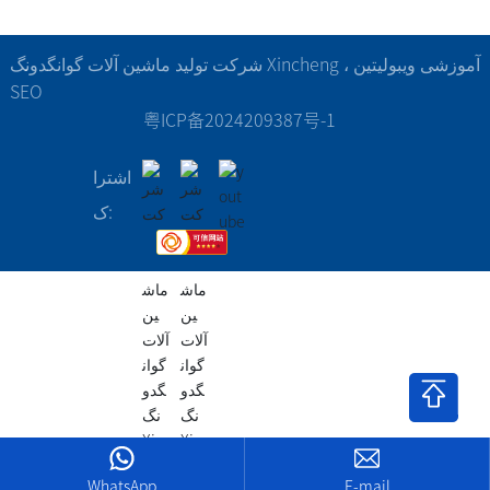
شرکت تولید ماشین آلات گوانگدونگ Xincheng ، آموزشی ویبولیتین
SEO
粤ICP备2024209387号-1
اشترا
ک:
WhatsApp