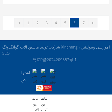
توسط مشتري ها در سراسر جهان تاييد شده است
<
1
2
3
4
5
6
7
>
شرکت تولید ماشین آلات گوانگدونگ Xincheng ، آموزشی ویبولیتین
SEO
粤ICP备2024209387号-1
اشترا
ک: