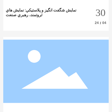
30
نمايش شگفت انگيز و پلاستيکي: نمايش هاي
ثروتمند، رهبري صنعت
24
04
/